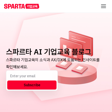
AI 역량 진단
직급별 AI 교육
스파르타 AI 기업교육 블로그
실무자/신입사원
스파르타 기업교육의 소식과 AX/DX에 도움되는 인사이트를
직무별 AI 교육
신입사원 교육
초급
확인해보세요.
레벨별 교육
중급
직무 공통 교육
AI 해커톤
중급
온라인 AI 교육
직무 특화 교육
AI 핵심 인재 양성
고급
Subscribe
산업 특화 AI PBL
고급
자료실
직책자
AI 리더십 교육
중급
리포트