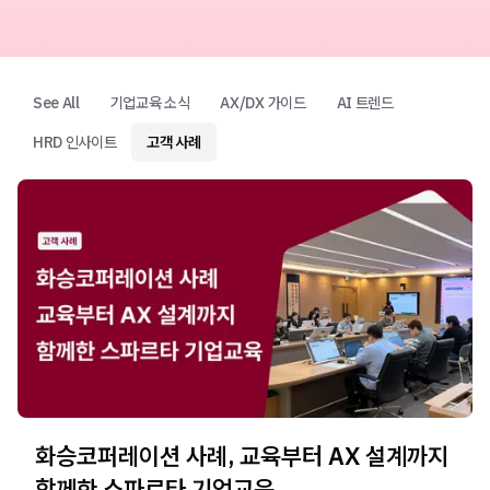
블로그
세미나
임원
AI 세미나
초급
기업교육 문의하기
See All
기업교육 소식
AX/DX 가이드
AI 트렌드
HRD 인사이트
고객 사례
화승코퍼레이션 사례, 교육부터 AX 설계까지
함께한 스파르타 기업교육