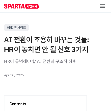
AI 역량 진단
HRD 인사이트
AI 전환이 조용히 바꾸는 것들:
직급별 AI 교육
HR이 놓치면 안 될 신호 3가지
실무자/신입사원
직무별 AI 교육
HR이 유념해야 할 AI 전환의 구조적 징후
신입사원 교육
초급
레벨별 교육
중급
직무 공통 교육
AI 해커톤
중급
Apr 30, 2026
온라인 AI 교육
직무 특화 교육
AI 핵심 인재 양성
고급
산업 특화 AI PBL
고급
자료실
직책자
Contents
AI 리더십 교육
중급
리포트