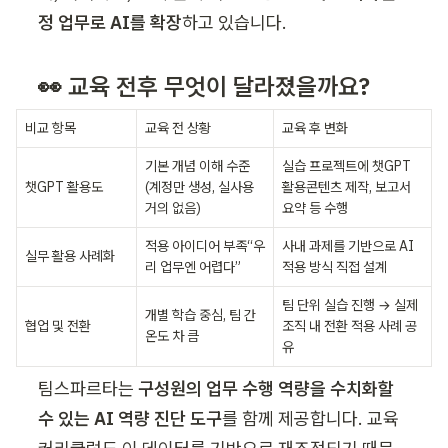
정 업무로 AI를 확장
하고 있습니다.
👀 
교육 전후 무엇이 달라졌을까요?
비교 항목
교육 전 상황
교육 후 변화
기본 개념 이해 수준
실습 프로젝트에 챗GPT 
챗GPT 활용도
(계정만 생성, 실사용 
활용콘텐츠 제작, 보고서 
거의 없음)
요약 등 수행
적용 아이디어 부족“우
사내 과제를 기반으로 AI 
실무 활용 사례화
리 업무엔 어렵다”
적용 방식 직접 설계
팀 단위 실습 진행 → 실제 
개별 학습 중심, 팀 간 
협업 및 전환
조직 내 전환 적용 사례 공
온도 차 큼
유
팀스파르타는 
구성원의 업무 수행 역량을 수치화할 
수 있는 AI 역량 진단 도구
를 함께 제공합니다. 교육 