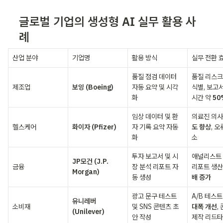
글로벌 기업의 생성형 AI 실무 활용 사
례
산업 분야
기업명
활용 방식
실무 전환 
품질 점검 데이터 
품질 리스크 
제조업
보잉 (Boeing)
자동 요약 및 시각
식별, 보고서
화
시간 약 
50
임상 데이터 및 환
의료진 의사
헬스케어
화이자 (Pfizer)
자 기록 요약 자동
도 향상
, 
화
소
투자 보고서 및 시
애널리스트 
JP모건 (J.P. 
금융
장 분석 리포트 자
리포트 생산
Morgan)
동 생성
배 증가
광고 문구 테스트 
A/B 테스트
유니레버 
소비재
및 SNS 콘텐츠 초
대폭 개선
,
(Unilever)
안 작성
제작 리드타