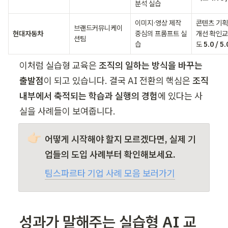
분석 실습
이미지·영상 제작 
콘텐츠 기획 
브랜드커뮤니케이
현대자동차
중심의 프롬프트 실
개선 확인교
션팀
습
도 
5.0 / 5.
이처럼 실습형 교육은 
조직의 일하는 방식을 바꾸는 
출발점
이 되고 있습니다. 결국 AI 전환의 핵심은 
조직 
내부에서 축적되는 학습과 실행의 경험
에 있다는 사
실을 사례들이 보여줍니다.
👉🏻
어떻게 시작해야 할지 모르겠다면, 실제 기
업들의 도입 사례부터 확인해보세요. 
팀스파르타 기업 사례 모음 보러가기
성과가 말해주는 실습형 AI 교