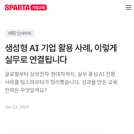
AI 역량 진단
HRD 인사이트
생성형 AI 기업 활용 사례, 이렇게
직급별 AI 교육
실무로 연결됩니다
실무자/신입사원
직무별 AI 교육
글로벌부터 삼성전자·현대차까지, 실무 중심 AI 전환
신입사원 교육
초급
사례를 팀스파르타가 정리했습니다. 성과를 만든 교육
레벨별 교육
중급
직무 공통 교육
AI 해커톤
전략은 무엇일까요?
중급
온라인 AI 교육
직무 특화 교육
AI 핵심 인재 양성
고급
산업 특화 AI PBL
고급
Jun 23, 2025
자료실
직책자
AI 리더십 교육
중급
리포트