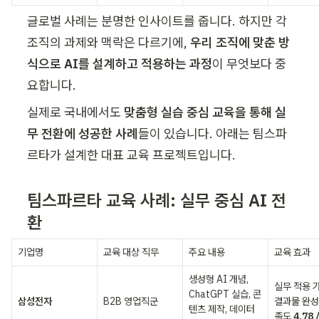
글로벌 사례는 분명한 인사이트를 줍니다. 하지만 각 
조직의 과제와 맥락은 다르기에, 
우리 조직에 맞춘 방
식으로 AI를 설계하고 적용하는 과정
이 무엇보다 중
요합니다.
실제로 국내에서도 
맞춤형 실습 중심 교육을 통해 실
무 전환에 성공한 사례
들이 있습니다. 아래는 팀스파
르타가 설계한 대표 교육 프로젝트입니다.
팀스파르타 교육 사례: 실무 중심 AI 전
환
기업명
교육 대상 직무
주요 내용
교육 효과
생성형 AI 개념, 
실무 적용 가
ChatGPT 실습, 콘
삼성전자
B2B 영업직군
결과물 완성
텐츠 제작, 데이터 
족도 
4.78 /