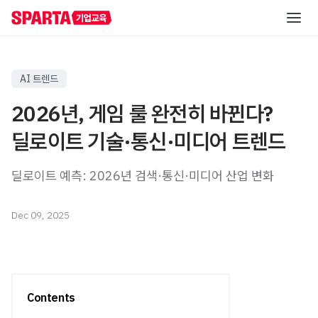
AI 역량 진단
AI 트렌드
2026년, 게임 룰 완전히 바뀐다?
직급별 AI 교육
딜로이트 기술·통신·미디어 트렌드
실무자/신입사원
직무별 AI 교육
딜로이트 예측: 2026년 검색·통신·미디어 산업 변화
신입사원 교육
초급
레벨별 교육
중급
직무 공통 교육
AI 해커톤
중급
Dec 09, 2025
온라인 AI 교육
직무 특화 교육
AI 핵심 인재 양성
고급
산업 특화 AI PBL
고급
자료실
직책자
Contents
AI 리더십 교육
중급
리포트