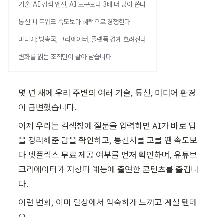
블로그
기술: AI 검색 엔진, AI 도구보다 3배 더 많이 쓴다
세미나
임원
통신: 네트워크 속도보다 혜택으로 경쟁한다
AI 세미나
초급
기업교육 문의하기
미디어: 방송국, 크리에이터, 플랫폼 경계 흐려진다
변화를 읽는 조직만이 살아 남습니다
몇 년 새에 우리 주변의 여러 기술, 통신, 미디어 환경
이 급변했습니다.
이제 우리는 검색창에 질문을 입력하면 AI가 바로 답
을 정리해준 답을 확인하고, 통신사를 고를 땐 속도보
다 넷플릭스 무료 제공 여부를 먼저 확인하며, 유튜브 
크리에이터가 지상파 예능에 출연한 콘텐츠를 즐깁니
다.
이런 변화, 이미 일상에서 익숙하게 느끼고 계실 텐데
요. 