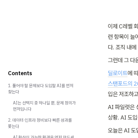
이제 C레벨 회
련 항목이 늘
다. 조직 내에
그런데 그 다
딜로이트
Contents
스탠포드의 20
1. 풀어야 할 문제보다 도입할 AI를 먼저
찾는다
입은 저조하고,
AI는 선택지 중 하나일 뿐, 문제 정의가
AI 파일럿은
먼저입니다
상황. AI 
2. 데이터·인프라 정비보다 빠른 성과를
쫓는다
오늘은 AI 
AI 확산이 가능한 환경을 먼저 만드세