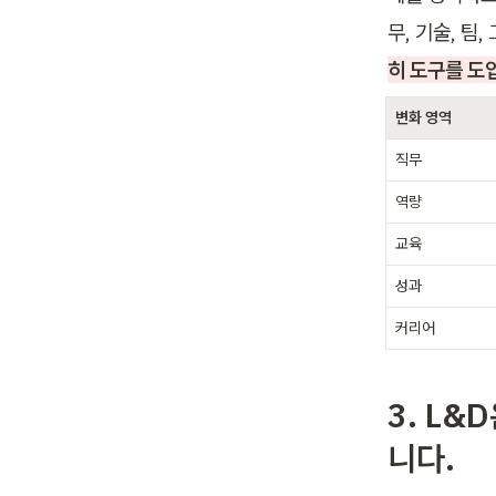
무, 기술, 팀
히 도구를 도
변화 영역
직무
역량
교육
성과
커리어
3. L&
니다.