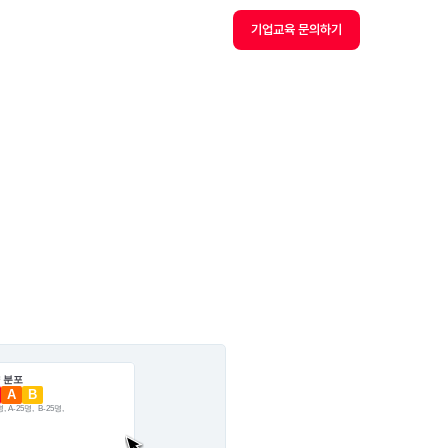
기업교육 문의하기
 분포
A
B
, A-25명,  B-25명, 