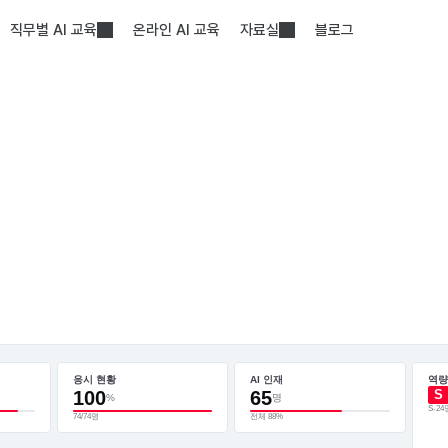
직무별 AI 교육
온라인 AI 교육
자료실
블로그
AI 역량 진단
우리 조직의 AI 수준,
정확히 알고 교육하시나요?
체험에서 끝나고 휘발되는 교육이 아닌,
현업 적용까지 이어지는 교육의 시작은 정확한 역량 진단입니다.
응시 현황
AI 인재
역량
100
65
S
%
명
S-24명
AI 역량 진단 문의하기
74/74명
전체 88%