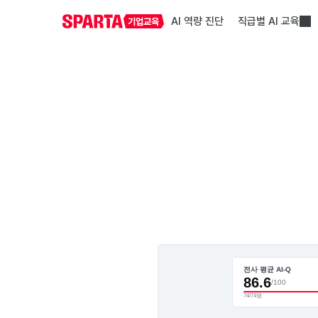
AI 역량 진단
직급별 AI 교육
전사 평균 AI-Q 
86.6
/100
74/74명