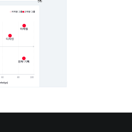
저역량 그룹
고역량 그룹
마케팅
디자인
전략 기획
60
80
100
ledge)