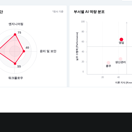
진단
부서별 AI 역량 분포
*전사 기준
100
엔지니어링
80
75
실무 수행력 (Performance)
60
영업
40
윤리 및 보안
40
20
생산관리
총무
55
0
20
40
워크플로우
이론 지식 (Know