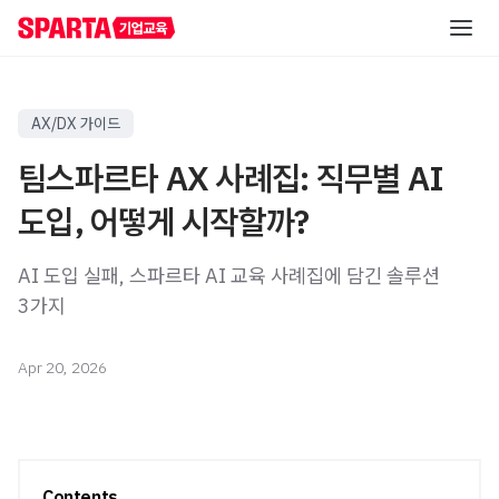
AI 역량 진단
AX/DX 가이드
팀스파르타 AX 사례집: 직무별 AI
직급별 AI 교육
도입, 어떻게 시작할까?
실무자/신입사원
직무별 AI 교육
AI 도입 실패, 스파르타 AI 교육 사례집에 담긴 솔루션
신입사원 교육
초급
3가지
레벨별 교육
중급
직무 공통 교육
AI 해커톤
중급
온라인 AI 교육
직무 특화 교육
AI 핵심 인재 양성
고급
Apr 20, 2026
산업 특화 AI PBL
고급
자료실
직책자
AI 리더십 교육
중급
리포트
Contents