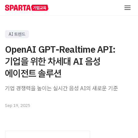
AI 역량 진단
AI 트렌드
OpenAI GPT-Realtime API:
직급별 AI 교육
기업을 위한 차세대 AI 음성
실무자/신입사원
에이전트 솔루션
직무별 AI 교육
신입사원 교육
초급
레벨별 교육
중급
기업 경쟁력을 높이는 실시간 음성 AI의 새로운 기준
직무 공통 교육
AI 해커톤
중급
온라인 AI 교육
직무 특화 교육
AI 핵심 인재 양성
고급
산업 특화 AI PBL
고급
Sep 19, 2025
자료실
직책자
AI 리더십 교육
중급
리포트