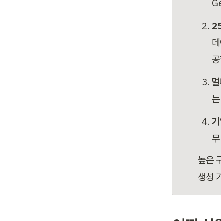
G
2
데
공
멀
는
기
무
높은 
생성 