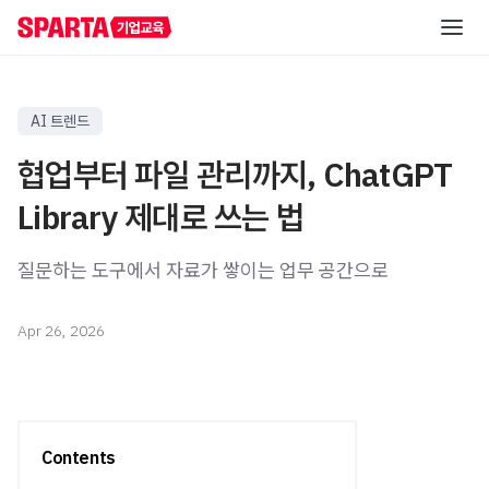
AI 역량 진단
AI 트렌드
협업부터 파일 관리까지, ChatGPT
직급별 AI 교육
Library 제대로 쓰는 법
실무자/신입사원
직무별 AI 교육
질문하는 도구에서 자료가 쌓이는 업무 공간으로
신입사원 교육
초급
레벨별 교육
중급
직무 공통 교육
AI 해커톤
중급
Apr 26, 2026
온라인 AI 교육
직무 특화 교육
AI 핵심 인재 양성
고급
산업 특화 AI PBL
고급
자료실
직책자
Contents
AI 리더십 교육
중급
리포트