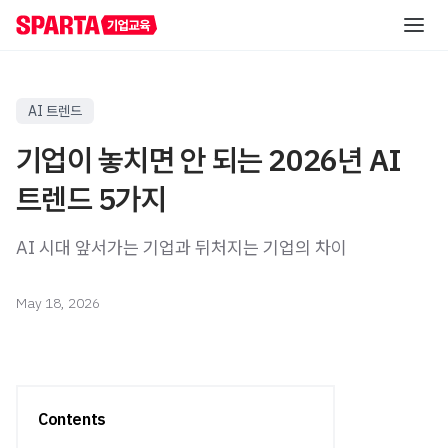
AI 역량 진단
AI 트렌드
기업이 놓치면 안 되는 2026년 AI
직급별 AI 교육
트렌드 5가지
실무자/신입사원
직무별 AI 교육
AI 시대 앞서가는 기업과 뒤처지는 기업의 차이
신입사원 교육
초급
레벨별 교육
중급
직무 공통 교육
AI 해커톤
중급
May 18, 2026
온라인 AI 교육
직무 특화 교육
AI 핵심 인재 양성
고급
산업 특화 AI PBL
고급
자료실
직책자
Contents
AI 리더십 교육
중급
리포트