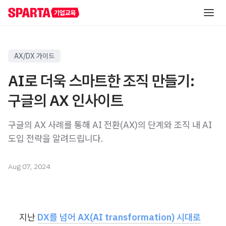
AI 역량 진단
AX/DX 가이드
AI로 더욱 스마트한 조직 만들기:
직급별 AI 교육
구글의 AX 인사이트
실무자/신입사원
직무별 AI 교육
구글의 AX 사례를 통해 AI 전환(AX)의 단계와 조직 내 AI
신입사원 교육
초급
도입 전략을 알려드립니다.
레벨별 교육
중급
직무 공통 교육
AI 해커톤
중급
온라인 AI 교육
직무 특화 교육
AI 핵심 인재 양성
고급
Aug 07, 2024
산업 특화 AI PBL
고급
자료실
직책자
AI 리더십 교육
지난 
DX를 넘어 AX(AI transformation) 시대로
중급
리포트