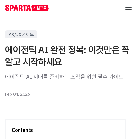
AI 역량 진단
AX/DX 가이드
에이전틱 AI 완전 정복: 이것만은 꼭
직급별 AI 교육
알고 시작하세요
실무자/신입사원
직무별 AI 교육
에이전틱 AI 시대를 준비하는 조직을 위한 필수 가이드
신입사원 교육
초급
레벨별 교육
중급
직무 공통 교육
AI 해커톤
중급
Feb 04, 2026
온라인 AI 교육
직무 특화 교육
AI 핵심 인재 양성
고급
산업 특화 AI PBL
고급
자료실
직책자
Contents
AI 리더십 교육
중급
리포트